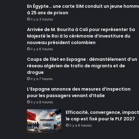
En Égypte… une carte SIM conduit un jeune homm
à 25 ans de prison
il y a 3 heures
Arrivée de M. Bourita à Cali pour représenter Sa
Majesté le Roi à la cérémonie d’investiture du
nouveau président colombien
il y a 6 heures
Coups de filet en Espagne : démantèlement d’un
réseau algérien de trafic de migrants et de
drogue
il y a 7 heures
L’Espagne annonce des mesures d’inspection
pour les passagers venant d’Italie
il y a 8 heures
Efficacité, convergence, impact 
le cap est fixé pour le PLF 2027
il y a 8 heures