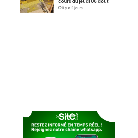
cours du jeudi 06 août
il y a 2 jours