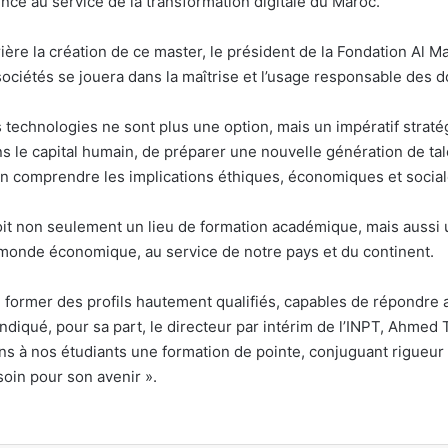
ence au service de la transformation digitale du Maroc.
rière la création de ce master, le président de la Fondation Al M
ciétés se jouera dans la maîtrise et l’usage responsable des do
chnologies ne sont plus une option, mais un impératif stratégi
ans le capital humain, de préparer une nouvelle génération de 
’en comprendre les implications éthiques, économiques et social
oit non seulement un lieu de formation académique, mais aussi u
monde économique, au service de notre pays et du continent.
: former des profils hautement qualifiés, capables de répondre 
iqué, pour sa part, le directeur par intérim de l’INPT, Ahmed T
rons à nos étudiants une formation de pointe, conjuguant rigueu
soin pour son avenir ».