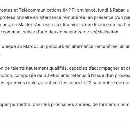
s Postes et Télécommunications (INPT) ont lancé, lundi à Rabat, 
rofessionnelle en alternance rémunérée, en présence d’un part
ns, ce Master s’adresse aux titulaires d’une licence en mathé
nc commun, suivie d’une deuxième année de spécialisation.
é unique au Maroc : un parcours en alternance rémunérée, allia
.
on de talents hautement qualifiés, capables d’accompagner et de
tion, composée de 30 étudiants retenus à l’issue d’un process
es épreuves orales, a entamé les cours le 22 septembre dernie
opper permettra, dans les prochaines années, de former un nomb