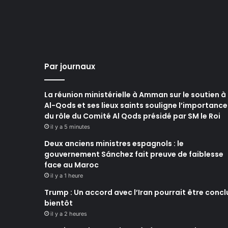
Par journaux
La réunion ministérielle à Amman sur le soutien à
Al-Qods et ses lieux saints souligne l’importance
du rôle du Comité Al Qods présidé par SM le Roi
il y a 5 minutes
Deux anciens ministres espagnols : le
gouvernement Sánchez fait preuve de faiblesse
face au Maroc
il y a 1 heure
Trump : Un accord avec l’Iran pourrait être concl
bientôt
il y a 2 heures