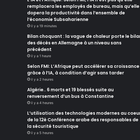
remplacera les employés de bureau, mais qu’elle
dopera la productivité dans l’ensemble de
l’économie Subsaharienne
il y a 19 minutes
Bilan choquant : la vague de chaleur porte le bila
des décès en Allemagne à un niveau sans
précédent
il y a 1 heure
Selon FMI: L’Afrique peut accélérer sa croissance
grâce à l’IA, à condition d’agir sans tarder
il y a 2 heures
Algérie.. 6 morts et 19 blessés suite au
renversement d’un bus à Constantine
il y a 4 heures
L’utilisation des technologies modernes au coeu
de la 12è Conférence arabe des responsables de
la sécurité touristique
il y a 5 heures