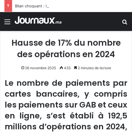
Bilan choquant : la vague de chaleur porte le bilan des décès en Allemagne à un niveau sans précédent
Menu
R
Hausse de 17% du nombre
des opérations en 2024
26 novembre 2025
435
2 minutes de lecture
Le nombre de paiements par
cartes bancaires, y compris
les paiements sur GAB et ceux
en ligne, s’est établi à 192,5
millions d’opérations en 2024,