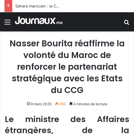
Sahara marocain : la Colombie annonce un changement de sa position et reconnaît la souveraineté du Maroc sur son Sahara
Menu
R
Nasser Bourita réaffirme la
volonté du Maroc de
renforcer le partenariat
stratégique avec les Etats
du CCG
9 mars 2025
650
4 minutes de lecture
Le ministre des Affaires
étrangères, de la