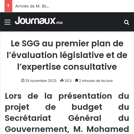
Arrivée de M. Bourita à Cali pour représenter Sa Majesté le Roi à la cérémonie d’investiture du nouveau président colombien
Menu
R
Le SGG au premier plan de
l’évaluation législative et de
l’expertise consultative
25 novembre 2025
303
2 minutes de lecture
Lors de la présentation du
projet de budget du
Secrétariat Général du
Gouvernement, M. Mohamed