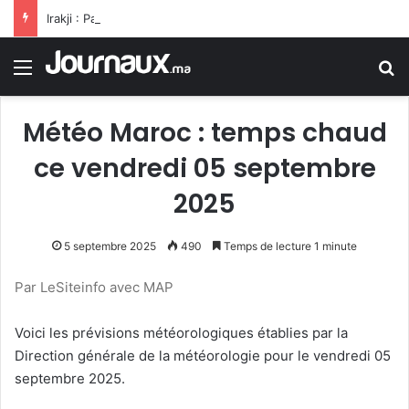
Irakji : Pas de négociations avec Washington pour le moment, leur reprise est liée à la fin des violations
Menu
R
Météo Maroc : temps chaud
ce vendredi 05 septembre
2025
5 septembre 2025
490
Temps de lecture 1 minute
Par LeSiteinfo avec MAP
Voici les prévisions météorologiques établies par la
Direction générale de la météorologie pour le vendredi 05
septembre 2025.