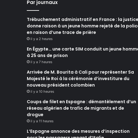
Par journaux
Trébuchement administratif en France : la justic
donne raison à un jeune homme rejeté de la polic
en raison d’une trace de prière
il y a 2 heures
En Égypte… une carte SIM conduit un jeune homm
à 25 ans de prison
il y a 7 heures
Arrivée de M. Bourita à Cali pour représenter Sa
Majesté le Roi à la cérémonie d’investiture du
nouveau président colombien
il y a 10 heures
Coups de filet en Espagne : démantèlement d’un
réseau algérien de trafic de migrants et de
drogue
il y a 11 heures
L’Espagne annonce des mesures d’inspection
pour les passagers venant d’Italie