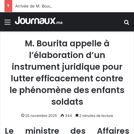
Arrivée de M. Bourita à Cali pour représenter Sa Majesté le Roi à la cérémonie d’investiture du nouveau président colombien
Menu
R
M. Bourita appelle à
l’élaboration d’un
instrument juridique pour
lutter efficacement contre
le phénomène des enfants
soldats
20 novembre 2025
344
2 minutes de lecture
Le ministre des Affaires