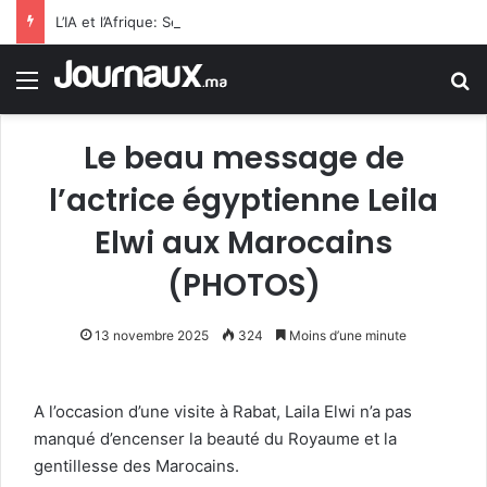
L’IA et l’Afrique: Selon FMI, l’IA n’est pas qu’elle remplacera les employés de bureau, mais qu’elle dopera la productivité dans l’ensemble de l’économie Subsaharienne
Menu
R
Le beau message de
l’actrice égyptienne Leila
Elwi aux Marocains
(PHOTOS)
13 novembre 2025
324
Moins d’une minute
A l’occasion d’une visite à Rabat, Laila Elwi n’a pas
manqué d’encenser la beauté du Royaume et la
gentillesse des Marocains.