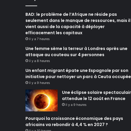
BAD: le problème de l’Afrique ne réside pas
seulement dans le manque de ressources, mais il
vient aussi de la capacité à déployer
efficacement les capitaux
il y a 7 heures
Une femme sème la terreur à Londres après une
attaque au couteau sur 4 personnes
il y a 8 heures
Un enfant migrant épate une Espagnole par son
initiative pour nettoyer un parc à Ceuta occupée
il y a 9 heures
Une éclipse solaire spectaculai
attendue le 12 août en France
il y a 9 heures
Pourquoi la croissance économique des pays
africains va rebondir à 4,4 % en 2027 ?
il y a 10 heures