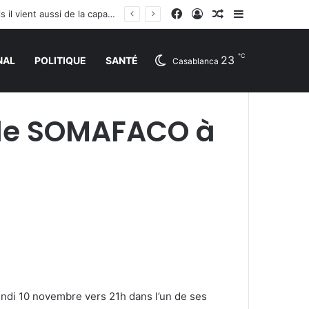
Facebook
Connexion
Article Aléatoire
Sidebar (barr
BAD: le problème de l’Afrique ne réside pas seulement dans le manque de ressources, mais il vient aussi de la capacité à déployer efficacement les capitaux
℃
23
NAL
POLITIQUE
SANTÉ
Casablanca
 de SOMAFACO à
undi 10 novembre vers 21h dans l’un de ses