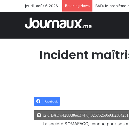
jeudi, août 6 2026
Breaking News
Incident maît
Facebook
xr:d:DADw42UX86o:3747,j:3267526969,t:2304231
La société SOMAFACO, connue pour ses marq