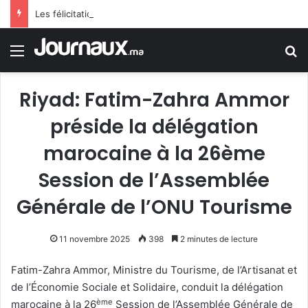
Les félicitations de Tebboune aux dames d’Algérie déclenchent le sarcasme… Une erreur flagrante du président algérien suscite la controverse
Menu
R
Riyad: Fatim-Zahra Ammor
préside la délégation
marocaine à la 26ème
Session de l’Assemblée
Générale de l’ONU Tourisme
11 novembre 2025
398
2 minutes de lecture
Fatim-Zahra Ammor, Ministre du Tourisme, de l’Artisanat et
de l’Économie Sociale et Solidaire, conduit la délégation
ème
marocaine à la 26
Session de l’Assemblée Générale de