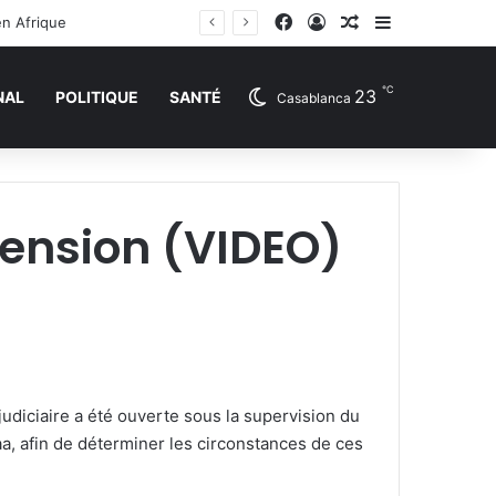
Facebook
Connexion
Article Aléatoire
Sidebar (barr
en Afrique
℃
23
NAL
POLITIQUE
SANTÉ
Casablanca
 tension (VIDEO)
judiciaire a été ouverte sous la supervision du
aa, afin de déterminer les circonstances de ces