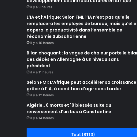
développement des infrastructures en Afrique
il y a 9 heures
L’IA et l’Afrique: Selon FMI, l’IA n’est pas qu’elle
remplacera les employés de bureau, mais qu’elle
dopera la productivité dans l’ensemble de
l’économie Subsaharienne
il y a 10 heures
Bilan choquant : la vague de chaleur porte le bila
des décès en Allemagne à un niveau sans
précédent
il y a 11 heures
Selon FMI: L’Afrique peut accélérer sa croissance
grâce à l’IA, à condition d’agir sans tarder
il y a 12 heures
Algérie.. 6 morts et 19 blessés suite au
renversement d’un bus à Constantine
il y a 14 heures
Tout (8113)