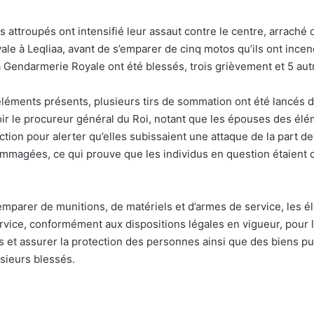
s attroupés ont intensifié leur assaut contre le centre, arraché d
e à Leqliaa, avant de s’emparer de cinq motos qu’ils ont incendi
 Gendarmerie Royale ont été blessés, trois grièvement et 5 autre
léments présents, plusieurs tirs de sommation ont été lancés dans
savoir le procureur général du Roi, notant que les épouses des é
tion pour alerter qu’elles subissaient une attaque de la part de
ommagées, ce qui prouve que les individus en question étaient 
 s’emparer de munitions, de matériels et d’armes de service, les
rvice, conformément aux dispositions légales en vigueur, pour l
s et assurer la protection des personnes ainsi que des biens publ
usieurs blessés.