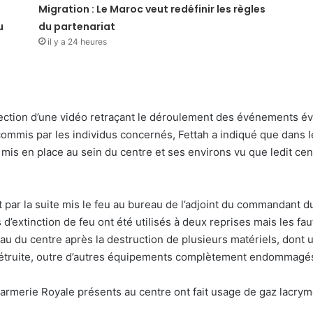
Migration : Le Maroc veut redéfinir les règles
u
du partenariat
il y a 24 heures
jection d’une vidéo retraçant le déroulement des événements évo
mmis par les individus concernés, Fettah a indiqué que dans le
é mis en place au sein du centre et ses environs vu que ledit ce
par la suite mis le feu au bureau de l’adjoint du commandant du 
d’extinction de feu ont été utilisés à deux reprises mais les fau
u du centre après la destruction de plusieurs matériels, dont u
é détruite, outre d’autres équipements complètement endommagé
darmerie Royale présents au centre ont fait usage de gaz lacry