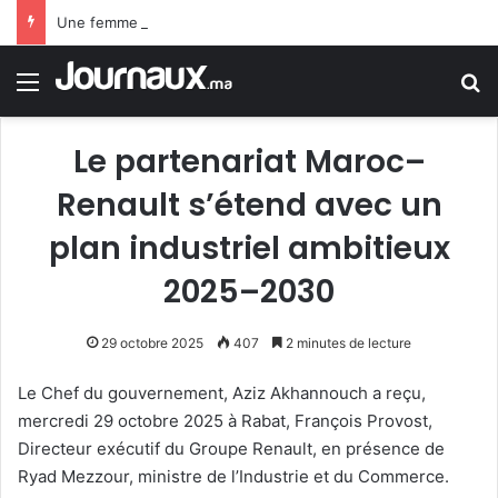
Une femme sème la terreur à Londres après une attaque au couteau sur 4 personnes
Menu
R
Le partenariat Maroc–
Renault s’étend avec un
plan industriel ambitieux
2025–2030
29 octobre 2025
407
2 minutes de lecture
Le Chef du gouvernement, Aziz Akhannouch a reçu,
mercredi 29 octobre 2025 à Rabat, François Provost,
Directeur exécutif du Groupe Renault, en présence de
Ryad Mezzour, ministre de l’Industrie et du Commerce.