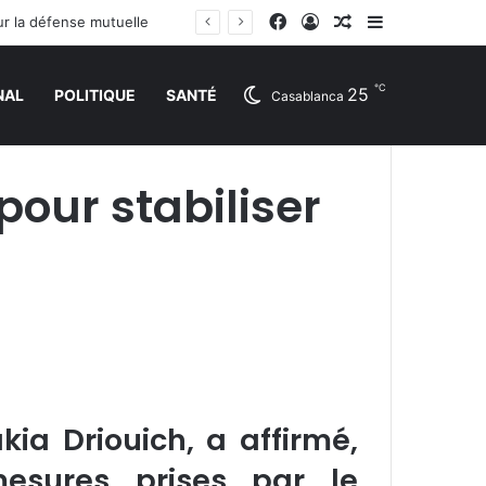
Facebook
Connexion
Article Aléatoire
Sidebar (barr
ur la défense mutuelle
℃
25
NAL
POLITIQUE
SANTÉ
Casablanca
pour stabiliser
ia Driouich, a affirmé,
esures prises par le