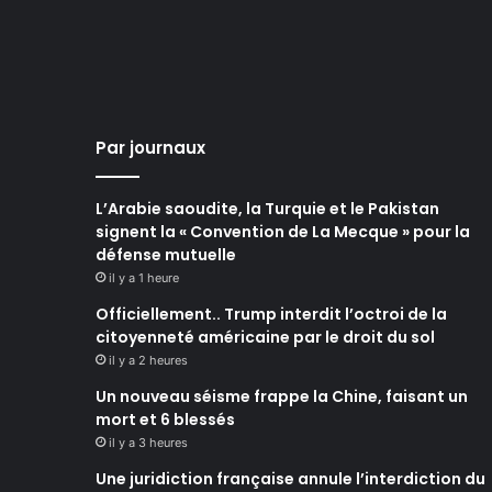
Par journaux
L’Arabie saoudite, la Turquie et le Pakistan
signent la « Convention de La Mecque » pour la
défense mutuelle
il y a 1 heure
Officiellement.. Trump interdit l’octroi de la
citoyenneté américaine par le droit du sol
il y a 2 heures
Un nouveau séisme frappe la Chine, faisant un
mort et 6 blessés
il y a 3 heures
Une juridiction française annule l’interdiction du