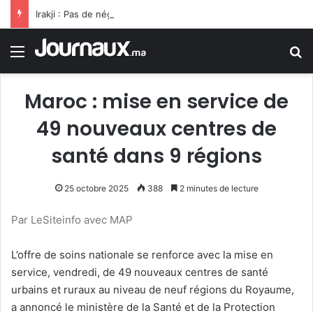
Irakji : Pas de négociations avec Washington pour le moment, leur reprise est liée à la fin des violations
Menu
R
Maroc : mise en service de
49 nouveaux centres de
santé dans 9 régions
25 octobre 2025
388
2 minutes de lecture
Par LeSiteinfo avec MAP
L’offre de soins nationale se renforce avec la mise en
service, vendredi, de 49 nouveaux centres de santé
urbains et ruraux au niveau de neuf régions du Royaume,
a annoncé le ministère de la Santé et de la Protection