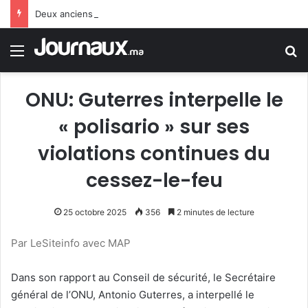
Deux anciens ministres espagnols : le gouvernement Sánchez fait preuve de faiblesse face au Maroc
Menu
R
ONU: Guterres interpelle le
« polisario » sur ses
violations continues du
cessez-le-feu
25 octobre 2025
356
2 minutes de lecture
Par LeSiteinfo avec MAP
Dans son rapport au Conseil de sécurité, le Secrétaire
général de l’ONU, Antonio Guterres, a interpellé le