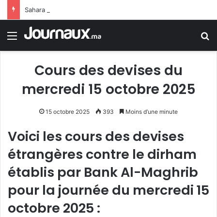
Sahara marocain : la Colombie annonce un changement de sa position et reconnaît la souveraineté du Maroc sur son Sahara
Menu
R
Cours des devises du
mercredi 15 octobre 2025
15 octobre 2025
393
Moins d’une minute
Voici les cours des devises
étrangères contre le dirham
établis par Bank Al-Maghrib
pour la journée du mercredi 15
octobre 2025 :