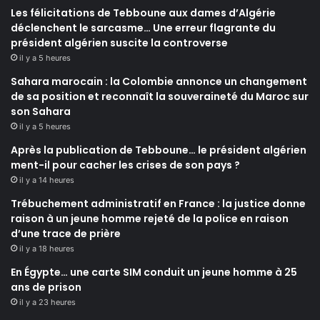
Les félicitations de Tebboune aux dames d’Algérie
déclenchent le sarcasme… Une erreur flagrante du
président algérien suscite la controverse
il y a 5 heures
Sahara marocain : la Colombie annonce un changement
de sa position et reconnaît la souveraineté du Maroc sur
son Sahara
il y a 5 heures
Après la publication de Tebboune… le président algérien
ment-il pour cacher les crises de son pays ?
il y a 14 heures
Trébuchement administratif en France : la justice donne
raison à un jeune homme rejeté de la police en raison
d’une trace de prière
il y a 18 heures
En Égypte… une carte SIM conduit un jeune homme à 25
ans de prison
il y a 23 heures