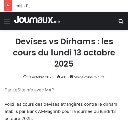
Irakji : Pas de négociations avec Washington pour le moment, leur reprise est liée à la fin des violations
Menu
R
Devises vs Dirhams : les
cours du lundi 13 octobre
2025
13 octobre 2025
411
Moins d’une minute
Par LeSiteinfo avec MAP
Voici les cours des devises étrangères contre le dirham
établis par Bank Al-Maghrib pour la journée du lundi 13
octobre 2025.