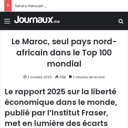
Sahara marocain : la Colombie annonce un changement de sa position et reconnaît la souveraineté du Maroc sur son Sahara
Menu
R
Le Maroc, seul pays nord-
africain dans le Top 100
mondial
3 octobre 2025
488
2 minutes de lecture
Le rapport 2025 sur la liberté
économique dans le monde,
publié par l’Institut Fraser,
met en lumière des écarts