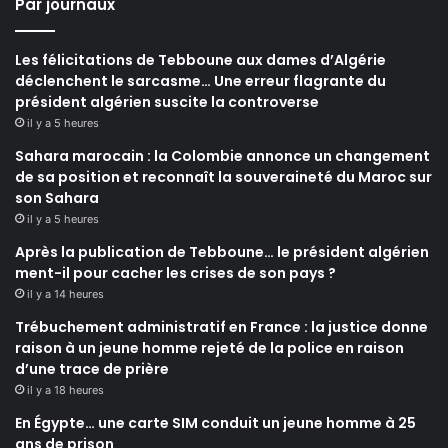
Par journaux
Les félicitations de Tebboune aux dames d’Algérie
déclenchent le sarcasme… Une erreur flagrante du
président algérien suscite la controverse
il y a 5 heures
Sahara marocain : la Colombie annonce un changement
de sa position et reconnaît la souveraineté du Maroc sur
son Sahara
il y a 5 heures
Après la publication de Tebboune… le président algérien
ment-il pour cacher les crises de son pays ?
il y a 14 heures
Trébuchement administratif en France : la justice donne
raison à un jeune homme rejeté de la police en raison
d’une trace de prière
il y a 18 heures
En Égypte… une carte SIM conduit un jeune homme à 25
ans de prison