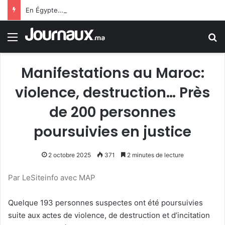
En Égypte… une carte SIM conduit un jeune homme à 25 ans de prison
Menu
R
Manifestations au Maroc:
violence, destruction… Près
de 200 personnes
poursuivies en justice
2 octobre 2025
371
2 minutes de lecture
Par LeSiteinfo avec MAP
Quelque 193 personnes suspectes ont été poursuivies
suite aux actes de violence, de destruction et d’incitation