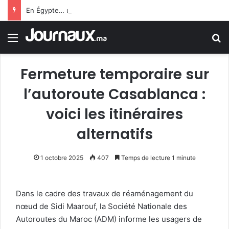
En Égypte… une carte SIM conduit un jeune homme à 25 ans de prison
Menu
R
Fermeture temporaire sur
l’autoroute Casablanca :
voici les itinéraires
alternatifs
1 octobre 2025
407
Temps de lecture 1 minute
Dans le cadre des travaux de réaménagement du
nœud de Sidi Maarouf, la Société Nationale des
Autoroutes du Maroc (ADM) informe les usagers de