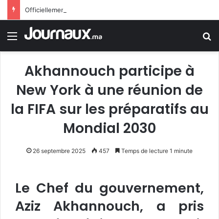
Officiellement.. Trump interdit l’octroi de la citoyenneté américaine par le droit du sol
Menu
R
Akhannouch participe à
New York à une réunion de
la FIFA sur les préparatifs au
Mondial 2030
26 septembre 2025
457
Temps de lecture 1 minute
Le Chef du gouvernement,
Aziz Akhannouch, a pris