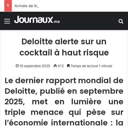
Arrivée de M. Bourita à Cali pour représenter Sa Majesté le Roi à la cérémonie d’investiture du nouveau président colombien
Menu
R
Deloitte alerte sur un
cocktail à haut risque
16 septembre 2025
412
Temps de lecture 1 minute
Le dernier rapport mondial de
Deloitte, publié en septembre
2025, met en lumière une
triple menace qui pèse sur
l’économie internationale : la