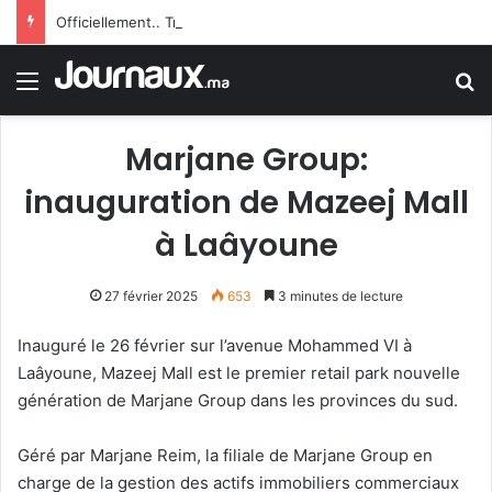
Officiellement.. Trump interdit l’octroi de la citoyenneté américaine par le droit du sol
Menu
R
Marjane Group:
inauguration de Mazeej Mall
à Laâyoune
27 février 2025
653
3 minutes de lecture
Inauguré le 26 février sur l’avenue Mohammed VI à
Laâyoune, Mazeej Mall est le premier retail park nouvelle
génération de Marjane Group dans les provinces du sud.
Géré par Marjane Reim, la filiale de Marjane Group en
charge de la gestion des actifs immobiliers commerciaux