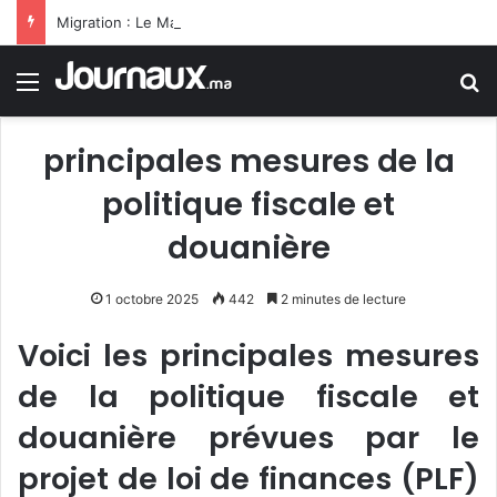
Migration : Le Maroc veut redéfinir les règles du partenariat
Menu
R
principales mesures de la
politique fiscale et
douanière
1 octobre 2025
442
2 minutes de lecture
Voici les principales mesures
de la politique fiscale et
douanière prévues par le
projet de loi de finances (PLF)