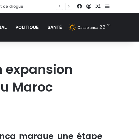
Facebook
Connexion
Article Aléatoire
Sidebar (barr
et de drogue
℃
22
NAL
POLITIQUE
SANTÉ
Casablanca
n expansion
au Maroc
lanca marque une étape