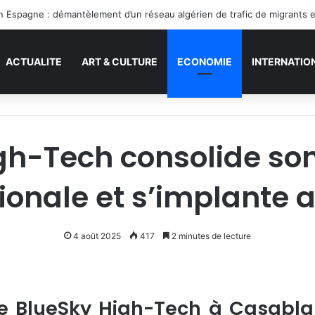
en Espagne : démantèlement d’un réseau algérien de trafic de migrants 
ACTUALITE
ART & CULTURE
ECONOMIE
INTERNATIO
gh-Tech consolide so
tionale et s’implante 
4 août 2025
417
2 minutes de lecture
e de BlueSky High-Tech à Casab