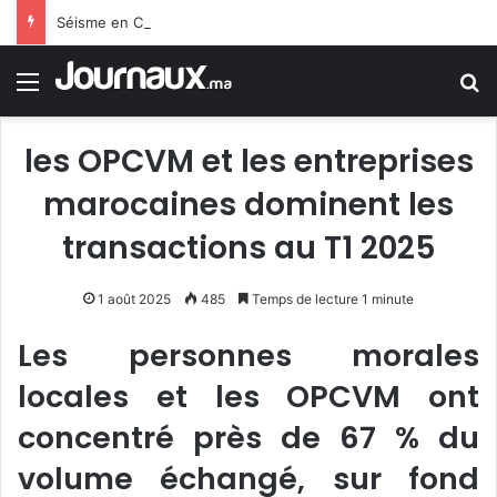
Séisme en Colombie : 12 morts dans un bilan provisoire
Menu
R
les OPCVM et les entreprises
marocaines dominent les
transactions au T1 2025
1 août 2025
485
Temps de lecture 1 minute
Les personnes morales
locales et les OPCVM ont
concentré près de 67 % du
volume échangé, sur fond