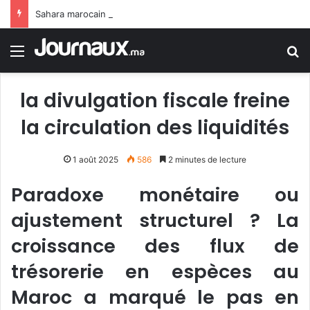
Sahara marocain : la Colombie annonce un changement de sa position et reconnaît la souveraineté du Maroc sur son Sahara
Menu
R
la divulgation fiscale freine
la circulation des liquidités
1 août 2025
586
2 minutes de lecture
Paradoxe monétaire ou
ajustement structurel ? La
croissance des flux de
trésorerie en espèces au
Maroc a marqué le pas en