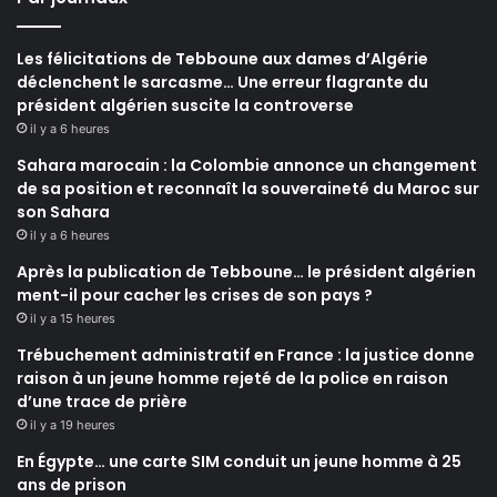
Les félicitations de Tebboune aux dames d’Algérie
déclenchent le sarcasme… Une erreur flagrante du
président algérien suscite la controverse
il y a 6 heures
Sahara marocain : la Colombie annonce un changement
de sa position et reconnaît la souveraineté du Maroc sur
son Sahara
il y a 6 heures
Après la publication de Tebboune… le président algérien
ment-il pour cacher les crises de son pays ?
il y a 15 heures
Trébuchement administratif en France : la justice donne
raison à un jeune homme rejeté de la police en raison
d’une trace de prière
il y a 19 heures
En Égypte… une carte SIM conduit un jeune homme à 25
ans de prison