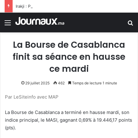
Irakji : Pas de négociations avec Washington pour le moment, leur reprise est liée à la fin des violations
Menu
R
La Bourse de Casablanca
finit sa séance en hausse
ce mardi
29 juillet 2025
462
Temps de lecture 1 minute
Par LeSiteinfo avec MAP
La Bourse de Casablanca a terminé en hausse mardi, son
indice principal, le MASI, gagnant 0,69% à 19.446,17 points
(pts).