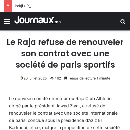
Irakji : Pas de négociations avec Washington pour le moment, leur reprise est liée à la fin des violations
Menu
R
Le Raja refuse de renouveler
son contrat avec une
société de paris sportifs
20 juillet 2025
462
Temps de lecture 1 minute
Le nouveau comité directeur du Raja Club Athletic,
dirigé par le président Jawad Ziyat, a refusé de
renouveler le contrat avec une société internationale
de paris, conclue sous la présidence d’Aziz El
Badraoui, et ce, malgré la proposition de cette société