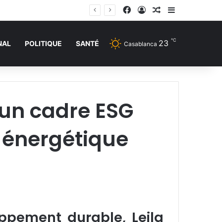
Facebook
Connexion
Article Aléatoire
Sidebar (barr
℃
23
NAL
POLITIQUE
SANTÉ
Casablanca
d’un cadre ESG
n énergétique
oppement durable, Leila