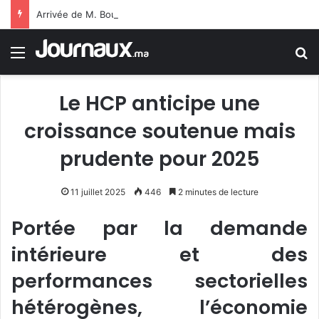
Arrivée de M. Bourita à Cali pour représenter Sa Majesté le Roi à la cérémonie d’investiture du nouveau président colombien
Menu
R
Le HCP anticipe une
croissance soutenue mais
prudente pour 2025
11 juillet 2025
446
2 minutes de lecture
Portée par la demande
intérieure et des
performances sectorielles
hétérogènes, l’économie