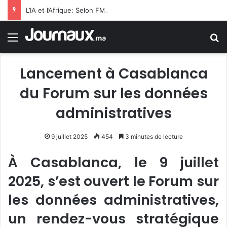
L’IA et l’Afrique: Selon FMI, l’IA n’est pas qu’elle remplacera les employés de bureau, mais qu’elle dopera la productivité dans l’ensemble de l’économie Subsaharienne
Menu
R
Lancement à Casablanca
du Forum sur les données
administratives
9 juillet 2025
454
3 minutes de lecture
À Casablanca, le 9 juillet
2025, s’est ouvert le Forum sur
les données administratives,
un rendez-vous stratégique