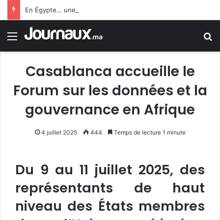
En Égypte… une carte SIM conduit un jeune homme à 25 ans de prison
Menu
R
Casablanca accueille le
Forum sur les données et la
gouvernance en Afrique
4 juillet 2025
444
Temps de lecture 1 minute
Du 9 au 11 juillet 2025, des
représentants de haut
niveau des États membres