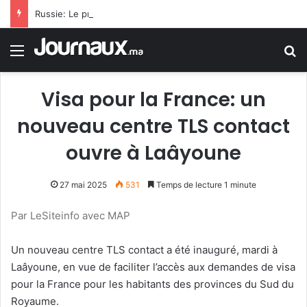
Russie: Le programme russe MC-21 a atteint une nouvelle étape avec le vol inaugural de son premier avion de série
Menu
R
Visa pour la France: un
nouveau centre TLS contact
ouvre à Laâyoune
27 mai 2025
531
Temps de lecture 1 minute
Par LeSiteinfo avec MAP
Un nouveau centre TLS contact a été inauguré, mardi à
Laâyoune, en vue de faciliter l’accès aux demandes de visa
pour la France pour les habitants des provinces du Sud du
Royaume.