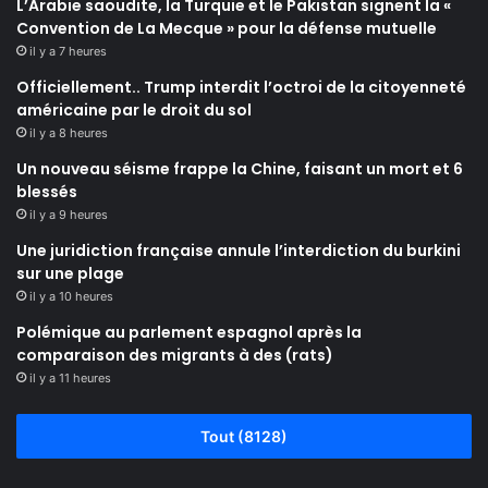
L’Arabie saoudite, la Turquie et le Pakistan signent la «
Convention de La Mecque » pour la défense mutuelle
il y a 7 heures
Officiellement.. Trump interdit l’octroi de la citoyenneté
américaine par le droit du sol
il y a 8 heures
Un nouveau séisme frappe la Chine, faisant un mort et 6
blessés
il y a 9 heures
Une juridiction française annule l’interdiction du burkini
sur une plage
il y a 10 heures
Polémique au parlement espagnol après la
comparaison des migrants à des (rats)
il y a 11 heures
Tout (8128)