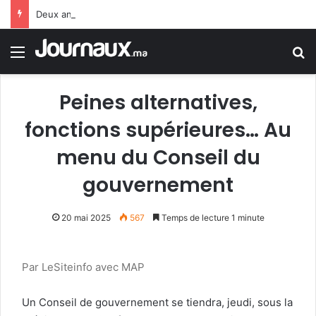
Deux anciens ministres espagnols : le gouvernement Sánchez fait preuve de faiblesse face au Maroc
Menu
R
Peines alternatives,
fonctions supérieures… Au
menu du Conseil du
gouvernement
20 mai 2025
567
Temps de lecture 1 minute
Par LeSiteinfo avec MAP
Un Conseil de gouvernement se tiendra, jeudi, sous la