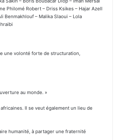
ka Sakin – Boris Boubacar Diop – Iman Mersal
ane Philomé Robert – Driss Ksikes – Hajar Azell
i Benmakhlouf – Malika Slaoui – Lola
hraibi
e une volonté forte de structuration,
 ouverture au monde. »
 africaines. Il se veut également un lieu de
aire humanité, à partager une fraternité