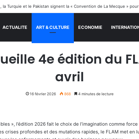
e, la Turquie et le Pakistan signent la « Convention de La Mecque » pou
ACTUALITE
ART & CULTURE
ECONOMIE
INTERNATIO
eille 4e édition du F
avril
16 février 2026
868
4 minutes de lecture
les », l’édition 2026 fait le choix de l’imagination comme forc
 crises profondes et des mutations rapides, le FLAM met en lumi