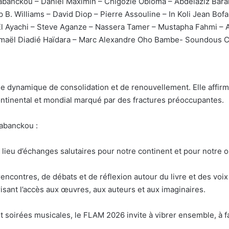
abanckou – Daniel Maximin – Chigozie Obioma – Abdelaziz Bara
p B. Williams – David Diop – Pierre Assouline – In Koli Jean Bof
l Ayachi – Steve Aganze – Nassera Tamer – Mustapha Fahmi – Al
Ismaël Diadié Haïdara – Marc Alexandre Oho Bambe- Soundous C
e dynamique de consolidation et de renouvellement. Elle affirm
ontinental et mondial marqué par des fractures préoccupantes.
Mabanckou :
 lieu d’échanges salutaires pour notre continent et pour notre
rencontres, de débats et de réflexion autour du livre et des voix
risant l’accès aux œuvres, aux auteurs et aux imaginaires.
t soirées musicales, le FLAM 2026 invite à vibrer ensemble, à f