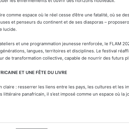
déjouer les enfermements et ouvrir des horizons nouveaux.
aire comme espace où le réel cesse d’être une fatalité, où se de
seuses et penseurs du continent et de ses diasporas – proposero
e lucide.
 ateliers et une programmation jeunesse renforcée, le FLAM 202
nérations, langues, territoires et disciplines. Le festival réaffi
 de transformation collective, capable de nourrir des futurs plu
RICAINE ET UNE FÊTE DU LIVRE
claire : resserrer les liens entre les pays, les cultures et les 
ttéraire panafricain, il s’est imposé comme un espace où la joie,