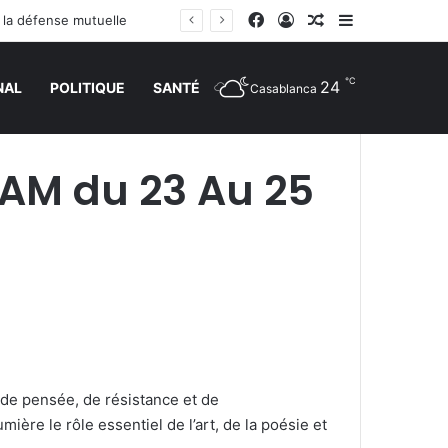
Facebook
Connexion
Article Aléatoire
Sidebar (barr
r la défense mutuelle
℃
24
NAL
POLITIQUE
SANTÉ
Casablanca
LAM du 23 Au 25
e de pensée, de résistance et de
ère le rôle essentiel de l’art, de la poésie et