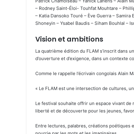
Patrick Chamoiseau – Yanick Lahens – Alain M
– Rodney Saint-Éloi- Touhfat Mouhtare – Philli
– Katia Dansoko Touré – Ève Guerra – Samira E
Shoneyin – Ysabel Baudis – Siham Bouhlal – 
Vision et ambitions
La quatrième édition du FLAM s’inscrit dans un
d’ouverture et d’exigence, dans un contexte c
Comme le rappelle l’écrivain congolais Alain 
« Le FLAM est une intersection de cultures, un
Le festival souhaite offrir un espace vivant de 
liberté et de découverte pour les jeunes, favo
Entre lectures, palabres, créations poétiques e
nourrie par les mots et les imaginaires.