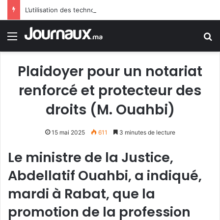
L’utilisation des technologies modernes au coeur de la 12è Conférence arabe des responsables de la sécurité touristique
Menu
R
Plaidoyer pour un notariat
renforcé et protecteur des
droits (M. Ouahbi)
15 mai 2025
611
3 minutes de lecture
Le ministre de la Justice,
Abdellatif Ouahbi, a indiqué,
mardi à Rabat, que la
promotion de la profession