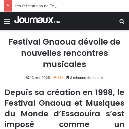
Les félicitations de Tebboune aux dames d’Algérie déclenchent le sarcasme… Une erreur flagrante du président algérien suscite la controverse
Menu
R
Festival Gnaoua dévoile de
nouvelles rencontres
musicales
13 mai 2025
611
3 minutes de lecture
Depuis sa création en 1998, le
Festival Gnaoua et Musiques
du Monde d’Essaouira s’est
imposé comme un