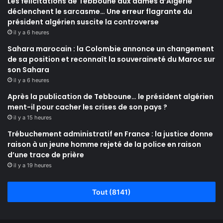
Les félicitations de Tebboune aux dames d’Algérie
déclenchent le sarcasme… Une erreur flagrante du
président algérien suscite la controverse
il y a 6 heures
Sahara marocain : la Colombie annonce un changement
de sa position et reconnaît la souveraineté du Maroc sur
son Sahara
il y a 6 heures
Après la publication de Tebboune… le président algérien
ment-il pour cacher les crises de son pays ?
il y a 15 heures
Trébuchement administratif en France : la justice donne
raison à un jeune homme rejeté de la police en raison
d’une trace de prière
il y a 19 heures
Tout (8141)