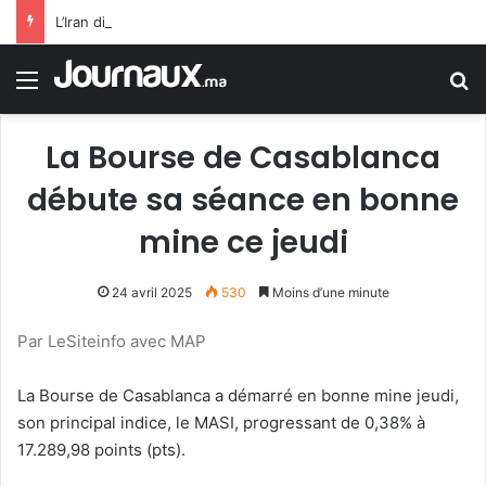
L’Iran dit s’être accordé avec Oman sur Ormuz, mais la réouverture dépendra de Washington
Menu
R
La Bourse de Casablanca
débute sa séance en bonne
mine ce jeudi
24 avril 2025
530
Moins d’une minute
Par LeSiteinfo avec MAP
La Bourse de Casablanca a démarré en bonne mine jeudi,
son principal indice, le MASI, progressant de 0,38% à
17.289,98 points (pts).