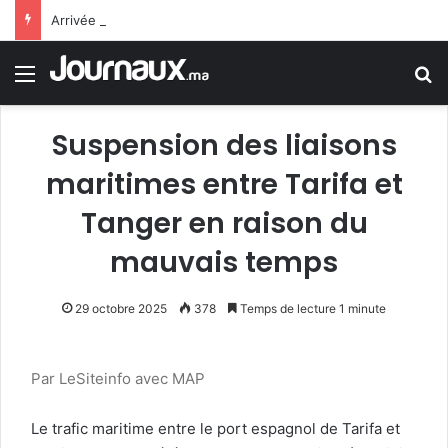
Arrivée de M. Bourita à Cali pour représenter Sa Majesté le Roi à la cérémonie d’investiture du nouveau président colombien
Menu
R
Suspension des liaisons
maritimes entre Tarifa et
Tanger en raison du
mauvais temps
29 octobre 2025
378
Temps de lecture 1 minute
Par LeSiteinfo avec MAP
Le trafic maritime entre le port espagnol de Tarifa et