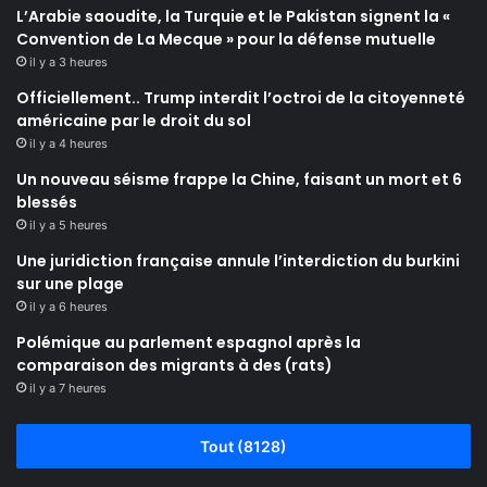
L’Arabie saoudite, la Turquie et le Pakistan signent la «
Convention de La Mecque » pour la défense mutuelle
il y a 3 heures
Officiellement.. Trump interdit l’octroi de la citoyenneté
américaine par le droit du sol
il y a 4 heures
Un nouveau séisme frappe la Chine, faisant un mort et 6
blessés
il y a 5 heures
Une juridiction française annule l’interdiction du burkini
sur une plage
il y a 6 heures
Polémique au parlement espagnol après la
comparaison des migrants à des (rats)
il y a 7 heures
Tout (8128)