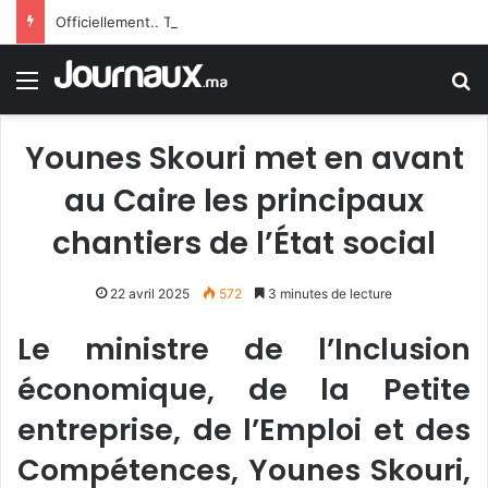
Officiellement.. Trump interdit l’octroi de la citoyenneté américaine par le droit du sol
Menu
R
Younes Skouri met en avant
au Caire les principaux
chantiers de l’État social
22 avril 2025
572
3 minutes de lecture
Le ministre de l’Inclusion
économique, de la Petite
entreprise, de l’Emploi et des
Compétences, Younes Skouri,