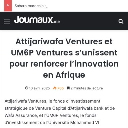
Sahara marocain : la Colombie annonce un changement de sa position et reconnaît la souveraineté du Maroc sur son Sahara
Menu
R
Attijariwafa Ventures et
UM6P Ventures s’unissent
pour renforcer l’innovation
en Afrique
10 avril 2025
705
2 minutes de lecture
Attijariwafa Ventures, le fonds d’investissement
stratégique de Venture Capital d’Attijariwafa bank et de
Wafa Assurance, et l’UM6P Ventures, le fonds
d’investissement de l’Université Mohammed VI