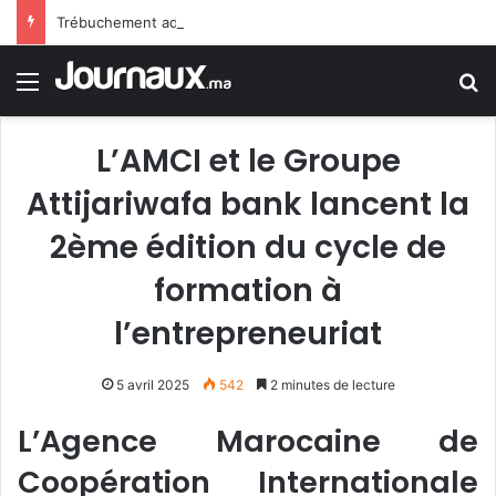
Trébuchement administratif en France : la justice donne raison à un jeune homme rejeté de la police en raison d’une trace de prière
Menu
R
L’AMCI et le Groupe
Attijariwafa bank lancent la
2ème édition du cycle de
formation à
l’entrepreneuriat
5 avril 2025
542
2 minutes de lecture
L’Agence Marocaine de
Coopération Internationale