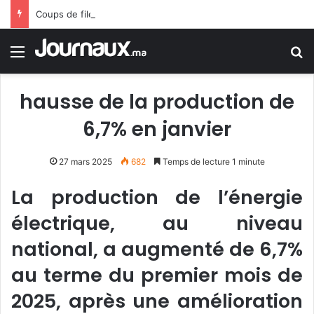
Coups de filet en Espagne : démantèlement d’un réseau algérien de trafic de migrants et de drogue
Menu
R
hausse de la production de
6,7% en janvier
27 mars 2025
682
Temps de lecture 1 minute
La production de l’énergie
électrique, au niveau
national, a augmenté de 6,7%
au terme du premier mois de
2025, après une amélioration