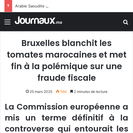
Arabie Saoudite annonce 11 civils blessés suite à un pilonnage houthi visant Najran
Menu
R
Bruxelles blanchit les
tomates marocaines et met
fin à la polémique sur une
fraude fiscale
25 mars 2025
594
2 minutes de lecture
La Commission européenne a
mis un terme définitif à la
controverse qui entourait les