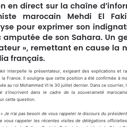
on en direct sur la chaîne d’info
miste marocain Mehdi El Fak
yse pour exprimer son indignati
 amputée de son Sahara. Un gest
teur », remettant en cause la ne
ia français.
kir interpelle le présentateur, exigeant des explications et r
 la France. Il souligne que cette position a été confirmée à m
 au roi Mohammed VI le 30 juillet dernier. Dans ce courrier, le 
al s’inscrivent dans le cadre de la souveraineté marocain
sur cette question.
:
« Je n’ai pas besoin de vous rappeler le discours du préside
e vous rappeler les récentes visites de délégations officiell