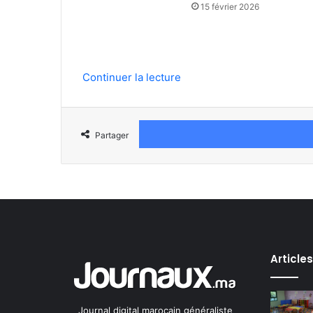
15 février 2026
Continuer la lecture
Partager
Article
Journal digital marocain généraliste