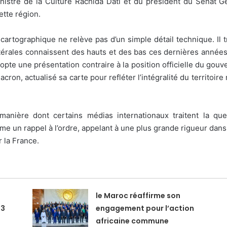
inistre de la Culture Rachida Dati et du président du Sénat Gé
ette région.
 cartographique ne relève pas d’un simple détail technique. Il 
latérales connaissent des hauts et des bas ces dernières années.
opte une présentation contraire à la position officielle du go
Macron, actualisé sa carte pour refléter l’intégralité du territo
 manière dont certains médias internationaux traitent la qu
 un rappel à l’ordre, appelant à une plus grande rigueur dans 
 la France.
le Maroc réaffirme son
23
engagement pour l’action
africaine commune