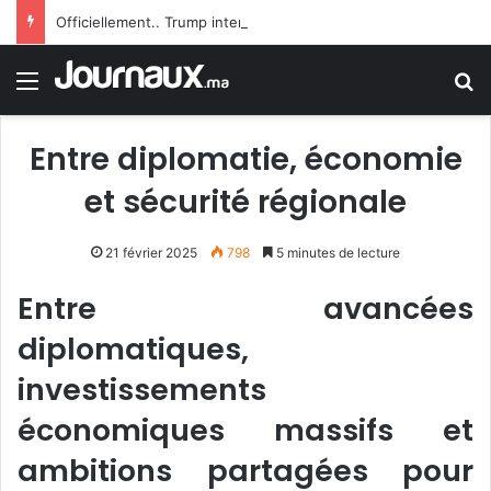
Officiellement.. Trump interdit l’octroi de la citoyenneté américaine par le droit du sol
Menu
R
Entre diplomatie, économie
et sécurité régionale
21 février 2025
798
5 minutes de lecture
Entre avancées
diplomatiques,
investissements
économiques massifs et
ambitions partagées pour